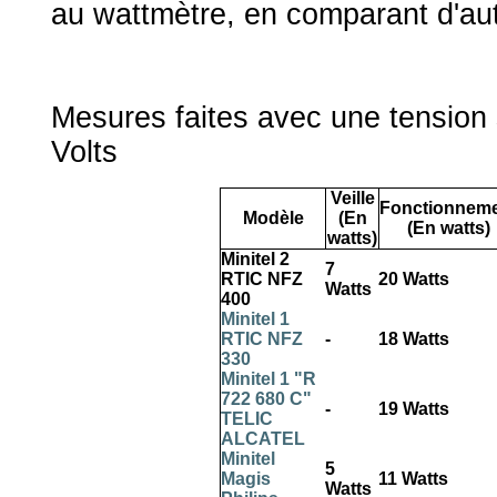
au wattmètre, en comparant d'autr
Mesures faites avec une tension
Volts
Veille
Fonctionnem
Modèle
(En
(En watts)
watts)
Minitel 2
7
RTIC NFZ
20 Watts
Watts
400
Minitel 1
RTIC NFZ
-
18 Watts
330
Minitel 1 "R
722 680 C"
-
19 Watts
TELIC
ALCATEL
Minitel
5
Magis
11 Watts
Watts